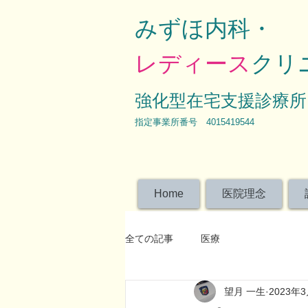
みずほ内科・
レディース
クリ
強化型在宅支援診療所
​指定事業所番号 4015419544
Home
医院理念
全ての記事
医療
望月 一生
2023年