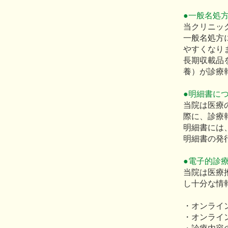
●一般名処
当クリニッ
一般名処方
やすくなり
長期収載品
養）が診療
●明細書に
当院は医療
際に、診療
明細書には
明細書の発
●電子的診
当院は医療
し十分な情
・オンライ
・オンライ