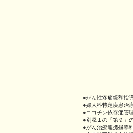
●がん性疼痛緩和指
●婦人科特定疾患治
●ニコチン依存症管
●別添１の「第９」
●がん治療連携指導