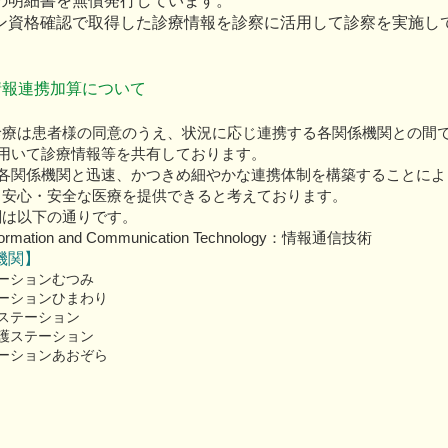
の明細書を無償発行しています。
ン資格確認で取得した診療情報を診察に活用して診察を実施し
情報連携加算について
診療は患者様の同意のうえ、状況に応じ連携する各関係機関との間
を用いて診療情報等を共有しております。
て各関係機関と迅速、かつきめ細やかな連携体制を構築することによ
り安心・安全な医療を提供できると考えております。
関は以下の通りです。
rmation and Communication Technology：情報通信技術
機関】
ーションむつみ
ーションひまわり
ステーション
護ステーション
ーションあおぞら