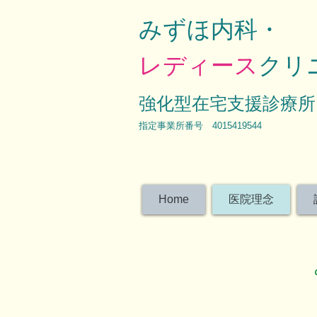
みずほ内科・
レディース
クリ
強化型在宅支援診療所
​指定事業所番号 4015419544
Home
医院理念