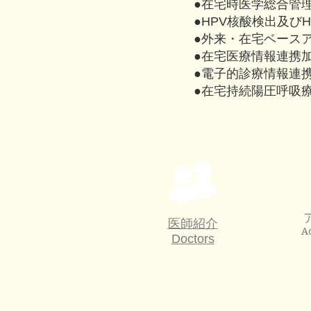
●在宅時医学総合管
●HPV核酸検出及び
​●外来・在宅ベース
​●在宅医療情報連携
●電子的診療情報連
​●在宅持続陽圧呼
医師紹介
A
Doctors