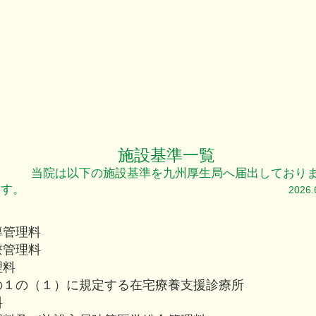
​施設基準一覧
​当院は以下の施設基準を九州厚生局へ届出しており
す。
2026
導管理料
療管理料
理料
の１の（１）に規定する在宅療養支援診療所
料