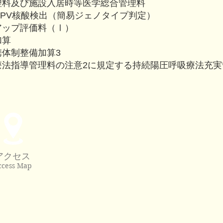
理料及び施設入居時等医学総合管理料
HPV核酸検出（簡易ジェノタイプ判定）
アップ評価料（Ⅰ）
加算
携体制整備加算3
吸療法指導管理料の注意2に規定する持続陽圧呼吸療法充
アクセス
ccess Map