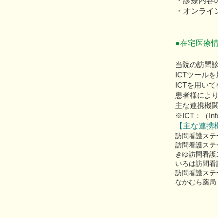
・診療内容
・オンライ
●在宅医療
当院の訪問
ICTツール
ICTを用い
患者様によ
主な連携機
※ICT：（Info
【主な連携
訪問看護ステ
訪問看護ステ
きゆ訪問看護
いろは訪問看
訪問看護ステ
​なかむら薬局