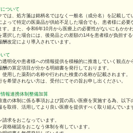
方について
クでは、処方箋は銘柄名ではなく一般名（成分名）を記載して
によって特定の医薬品が供給不足した場合でも、患者様に必要
ます。また、令和6年10月から医療上の必要性がないにもかか
を選択した場合には、後発品との差額の1/4を患者様が負担す
報酬改定により導入されています。
ついて
の透明化や患者様への情報提供を積極的に推進していく観点か
報酬の算定項目が分かる明細書を発行しております。
、使用した薬剤の名称や行われた検査の名称が記載されます。
行を希望されない方は、受付にてその旨お申し出ください。
療情報連携体制整備加算
推進の体制に係る事項および質の高い医療を実施する為、以下
報を取得、活用してより良い医療を提供すべく取り組んでいま
ン請求をおこなっています。
ン資格確認をおこなう体制を有しています。