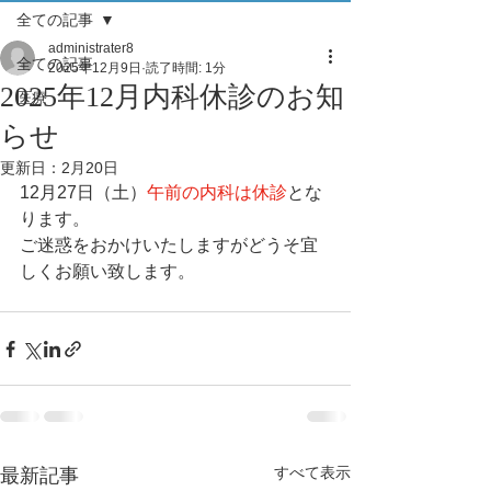
全ての記事
administrater8
全ての記事
2025年12月9日
読了時間: 1分
2025年12月内科休診のお知
医療
らせ
更新日：
2月20日
12月27日（土）
午前の
内科は休診
とな
ります。
ご迷惑をおかけいたしますがどうそ宜
しくお願い致します。
すべて表示
最新記事