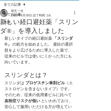
全ての記事
望月 一生
全ての記事
2025年8月28日
読了時間: 1分
新しい経口避妊薬「スリン
医療
ダ®」を導入しました
新しいタイプの経口避妊薬 
「スリンダ
®」
 の処方を始めました。 避妊の選択
肢をより広げるために導入した薬で、
従来のピルでは使いにくかった方にも
向いています。
スリンダとは？
スリンダは 
プロゲスチン単剤ピル
（エ
ストロゲンを含まないタイプ）です。
そのため、従来の低用量ピルに比べて 
血栓症リスクが低い
 といわれており、
安心して服用いただける方が増えてい