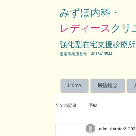
みずほ内科・
レディース
クリ
強化型在宅支援診療所
​指定事業所番号 4015419544
Home
医院理念
全ての記事
医療
administrater8
20