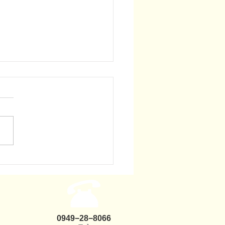
スケジュール変更のお知
26年7月より、毎週木曜日の内
休診となります。 木曜日の
は婦人科のみの診療となりま
でご注意ください。
​0949−28−8066