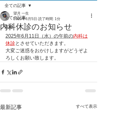
全ての記事
望月 一生
全ての記事
2025年6月5日
読了時間: 1分
内科休診のお知らせ
医療
2025年6月11日（水）の午前の
内科は
休診
とさせていただきます。
大変ご迷惑をおかけしますがどうぞよ
ろしくお願い致します。
すべて表示
最新記事